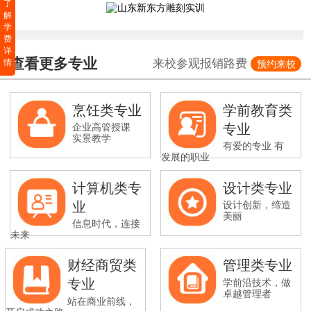
了
解
学
费
详
查看更多专业
来校参观报销路费
情
预约来校
烹饪类专业
学前教育类
专业
企业高管授课
实景教学
有爱的专业 有
发展的职业
计算机类专
设计类专业
业
设计创新，缔造
美丽
信息时代，连接
未来
财经商贸类
管理类专业
专业
学前沿技术，做
卓越管理者
站在商业前线，