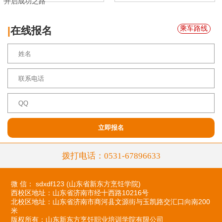
开启成功之路
乘车路线
|
在线报名
拨打电话：0531-67896633
微 信： sdxdf123 (山东省新东方烹饪学院)
西校区地址：
山东省济南市经十西路10216号
北校区地址：
山东省济南市商河县文源街与玉凯路交汇口向南200
米
版权所有：山东新东方烹饪职业培训学院有限公司