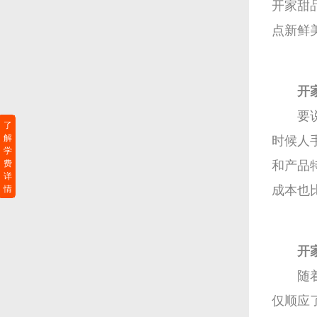
开家甜
点新鲜
开
要
了
解
时候人
学
费
和产品
详
成本也
情
开
随
仅顺应