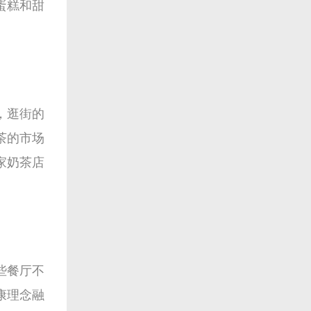
蛋糕和甜
，逛街的
茶的市场
家奶茶店
些餐厅不
康理念融