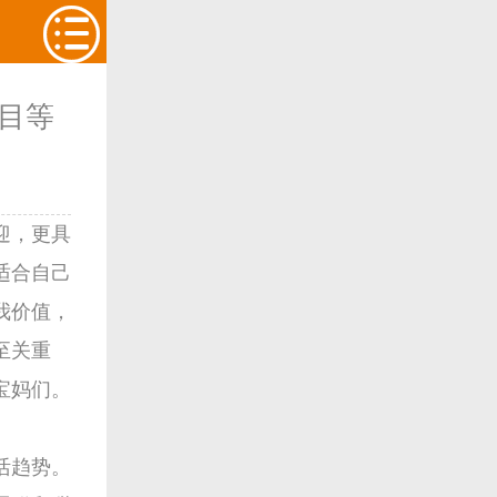
目等
迎，更具
适合自己
我价值，
至关重
宝妈们。
活趋势。