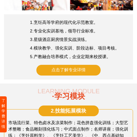
1.烹饪高等学府的现代化示范教室。
2.专业化实训基地，领导行业标准。
3.星级酒店厨房情景实战演练。
4.模块教学、强化实训、阶段达标、项目考核。
5.产教融合培养模式，企业定期来校授课。
点击了解专业详情
LEARNING MODULE
·学习模块
了
解
2.技能拓展模块
学
费
详
市场流行菜、特色卤水及凉菜制作；花色拼盘强化训练；大型艺
情
术整雕；食品雕刻强化练习；中式面点制作；名师讲座；强化训
练；《烹饪原料学》、《烹饪工艺美学》、《中、西点基础知