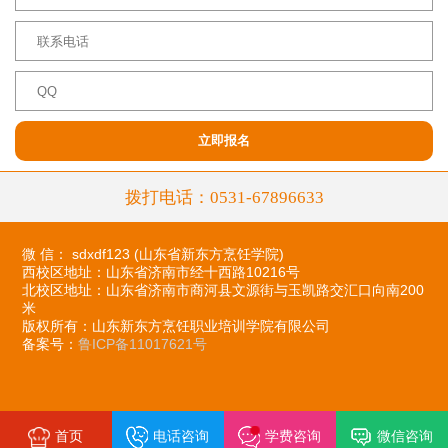
拨打电话：0531-67896633
微 信： sdxdf123 (山东省新东方烹饪学院)
西校区地址：
山东省济南市经十西路10216号
北校区地址：
山东省济南市商河县文源街与玉凯路交汇口向南200
米
版权所有：山东新东方烹饪职业培训学院有限公司
备案号：
鲁ICP备11017621号
首页
电话咨询
学费咨询
微信咨询